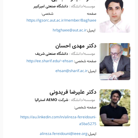
موسسه/دانشگاه :
دانشگاه صنعتی امیرکبیر
صفحه شخصی:
https://igsorc.aut.ac.ir/member/Baghaee
ایمیل:
hrbghaee@aut.ac.ir
دکتر مهدی احسان
موسسه/دانشگاه :
دانشگاه صنعتی شریف
صفحه شخصی:
http://ee.sharif.edu/~ehsan
ایمیل:
ehsan@sharif.ac.ir
دکتر علیرضا فریدونی
موسسه/دانشگاه :
شرکت AEMO استرالیا
صفحه شخصی:
https://au.linkedin.com/in/alireza-fereidouni-
a5ba5275
ایمیل:
alireza.fereidouni@ieee.org