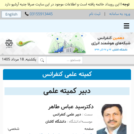
توجه !
این رویداد خاتمه یافته است و اطلاعات موجود در این سایت صرفا جنبه آرشیو دارد
ورود به سامانه
|
ثبت نام
03155913445
English
Toggle main menu visibility
یکشنبه, 18 مرداد 1405
کمیته علمی کنفرانس
دبیر کمیته علمی
دکترسید عباس طاهر
سمت :
دبیر علمی کنفرانس
موسسه/دانشگاه :
دانشگاه کاشان
صفحه شخصی: