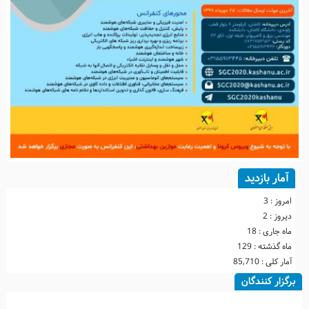
آمار بازدید
امروز :
3
دیروز :
2
ماه جاری :
18
ماه گذشته :
129
آمار کلی :
85,710
برگزار کنندگان