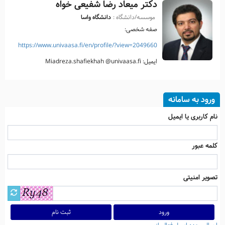
دکتر میعاد رضا شفیعی خواه
موسسه/دانشگاه :
دانشگاه واسا
صفه شخصی:
https://www.univaasa.fi/en/profile/?view=2049660
ایمیل: Miadreza.shafiekhah @univaasa.fi
ورود به سامانه
نام کاربری یا ایمیل
کلمه عبور
تصویر امنیتی
ثبت نام