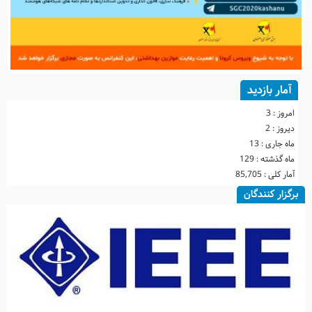
آمار بازدید
امروز :
3
دیروز :
2
ماه جاری :
13
ماه گذشته :
129
آمار کلی :
85,705
برگزار کنندگان