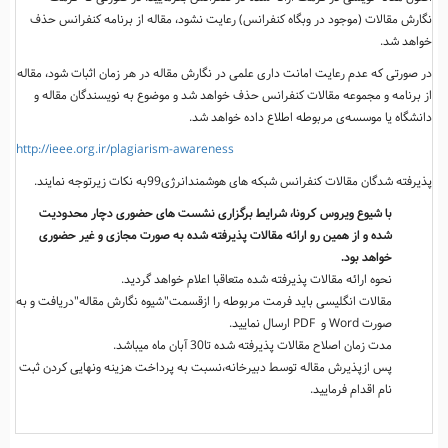
نگارش مقالات (موجود در وبگاه کنفرانس) رعایت نشود، مقاله از برنامه کنفرانس حذف
خواهد شد.
در صورتی که عدم رعایت امانت داری علمی در نگارش مقاله در هر زمان اثبات شود، مقاله
از برنامه و مجموعه مقالات کنفرانس حذف خواهد شد و موضوع به نویسندگان مقاله و
دانشگاه یا موسسه­‌ی مربوطه اطلاع داده خواهد شد.
http://ieee.org.ir/plagiarism-awareness
پذیرفته شدگان مقالات کنفرانس شبکه های هوشمندانرژی99به نکات زیرتوجه نمایند.
با شیوع ویروس کرونا، شرایط برگزاری نشست های حضوری دچار محدودیت
شده و از همین رو ارائه مقالات پذیرفته شده به صورت مجازی و غیر حضوری
خواهد بود.
نحوه ارائه مقالات پذیرفته شده متعاقبا اعلام خواهد گردید.
مقالات انگلیسی باید فرمت مربوطه را ازقسمت"شیوه نگارش مقاله"دریافت و به
صورت Word و PDF ارسال نمایید.
مدت زمان اصلاح مقالات پذیرفته شده تا30 آبان ماه می­باشد.
پس ازپذیرش مقاله توسط دبیرخانه،نسبت به پرداخت هزینه ونهایی کردن ثبت
نام اقدام فرمایید.