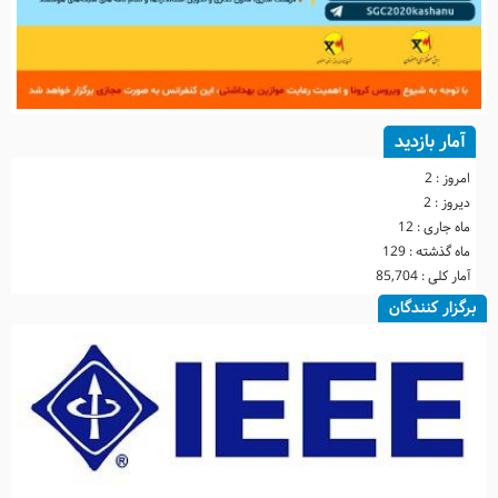
آمار بازدید
امروز :
2
دیروز :
2
ماه جاری :
12
ماه گذشته :
129
آمار کلی :
85,704
برگزار کنندگان