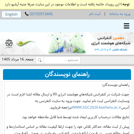
توجه !
این رویداد خاتمه یافته است و اطلاعات موجود در این سایت صرفا جنبه آرشیو دارد
ورود به سامانه
|
ثبت نام
03155913445
English
Toggle main menu visibility
جمعه, 16 مرداد 1405
راهنمای نویسندگان
راهنمای نویسندگان:
جهت شرکت در کنفرانس شبکه‌های هوشمند انرژی 99 و ارسال مقاله ابتدا لازم است در
وبسایت کنفرانس ثبت نام نمایید. جهت ورود به سایت کنفرنس به
آدرس
WWW.SGC2020.kashanu.ac.ir
مراجعه فرمایید.
نتایج مقالات درحساب کاربری ایجاد شده توسط شما قابل ملاحظه خواهد بود.
پیش از ثبت مقاله، حداکثر تلاش خود را جهت ارتقا کیفیت مقاله بر اساس استانداردها و
اصول مقاله نویسی در فرمت ارائه شده در کنفرانس بفرمایید. در صورتی که فرمت