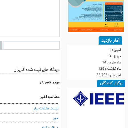
آمار بازدید
امروز :
1
دیروز :
3
ماه جاری :
14
ماه گذشته :
129
دیدگاه های ثبت شده کاربران
آمار کلی :
85,706
مهدی ناصریان
برگزار کنندگان
--
مطالب اخیر
ليست مقالات برتر
خبر
دریافت گواهی