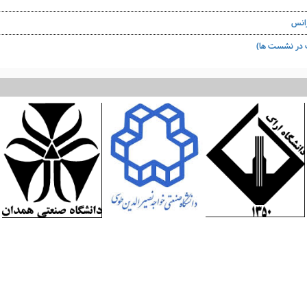
رانس
ت در نشست ها)