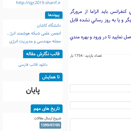
http://sgc2019.sharif.ir
فرانس بايد الزاما از مرورگر
پیوندها
 ديگر و يا به روز رساني نشده قابل
دانشگاه کاشان
انجمن علمی شبکه هوشمند انرژی ایران
 نماييد تا در ورود و بهره مندي
مجله مهندسی و مدیریت انرژی
قالب نگارش مقاله
تعداد بازدید : 1754 بار
دانلود قالب فارسی
تا همایش
پایان
تاریخ های مهم
شروع ارسال مقالات
1399/07/05